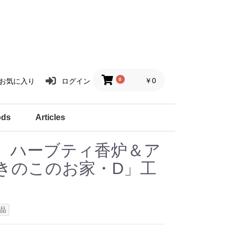
0
￥0
お気に入り
ログイン
ods
Articles
炉
リーズ
グッズ
画集／絵本
名刺／カード入れ
扇子／ペンケース
ポーチ
巾着
作家紹介
１２星座ハーブティ
ハーブと暮らす
アートと暮らす
商品紹介
Voices
UT】ハーブティ香炉＆ア
きのこのお家・D」工
品