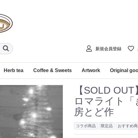
新規会員登録
Herb tea
Coffee & Sweets
Artwork
Original go
１２星座ハーブティ
音楽コラボティ
【水中庭園】コラボティ
「藤木晴行」写真コラボ
飲むヨガ ～フローティ～
'ことのは’ のかほり
dessinハーブティ
なりたい氣分ブレンド
なりたい氣分セット
シングルハーブティ
コーヒー
スイーツ
藤木晴行（モノクロ写
【水中庭園】イラスト
Kimono Tango（着物リ
デスクトップアート
ユースフルアート
工房とど（陶芸作品）
インテリアアート
サーモボトル
ハーブティ香
トートバック
ミニチュアシ
【SOLD O
ティ
真）
メイク）
ロマライト「
房とど作
コラボ商品
限定品
おすすめ商