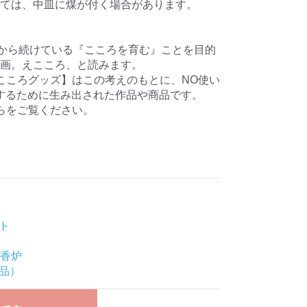
ては、中皿に煤が付く場合があります。
Uで2012年から続けている『こころを育む』ことを目的
ラボ企画。えこころ、と読みます。
こころグッズ】はこの考えのもとに、NO使い
するために生み出された作品や商品です。
らをご覧ください。
』
ト
香炉
品）