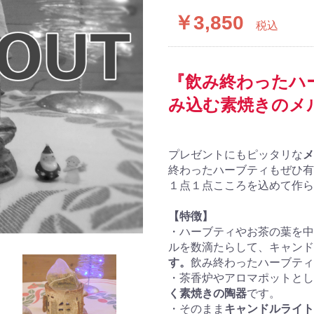
￥3,850
税込
『飲み終わったハ
み込む素焼きのメ
プレゼントにもピッタリな
メ
終わったハーブティもぜひ有
１点１点こころを込めて作ら
【特徴】
・ハーブティやお茶の葉を中
ルを数滴たらして、キャンド
す。
飲み終わったハーブティ
・茶香炉やアロマポットとし
く素焼きの陶器
です。
・そのまま
キャンドルライト