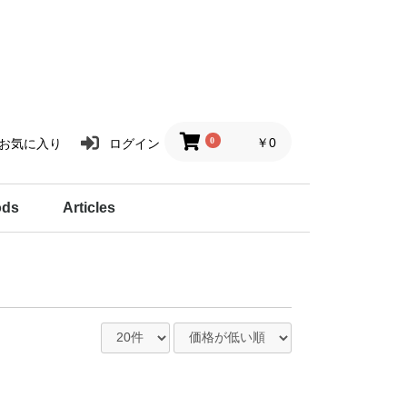
0
￥0
お気に入り
ログイン
ods
Articles
リーズ
炉
グッズ
画集／絵本
名刺／カード入れ
扇子／ペンケース
ポーチ
巾着
作家紹介
１２星座ハーブティ
ハーブと暮らす
アートと暮らす
商品紹介
Voices