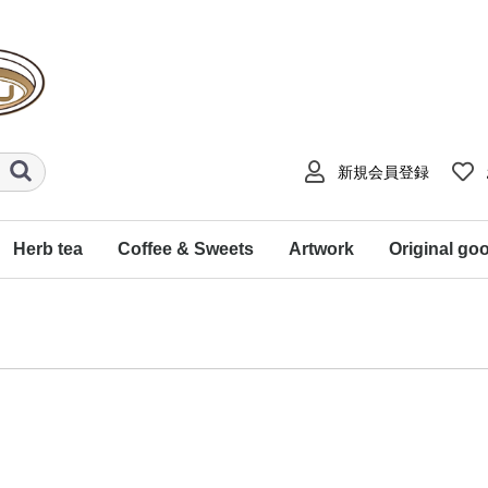
新規会員登録
Herb tea
Coffee & Sweets
Artwork
Original go
１２星座ハーブティ
音楽コラボティ
【水中庭園】コラボティ
「藤木晴行」写真コラボ
飲むヨガ ～フローティ～
'ことのは’ のかほり
なりたい氣分ブレンド
なりたい氣分セット
dessinハーブティ
シングルハーブティ
コーヒー
スイーツ
藤木晴行（モノクロ写
【水中庭園】イラスト
Kimono Tango（着物リ
ユースフルアート
インテリアアート
工房とど（陶芸作品）
デスクトップアート
トートバック
ミニチュアシ
サーモボトル
ハーブティ香
ティ
真）
メイク）