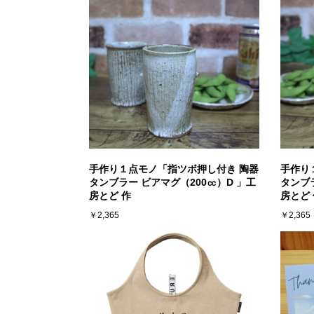
手作り１点モノ「指ツボ押し付き 陶器
手作り
タンブラー ビアマグ（200㏄）D 」工
タンブラ
房とど 作
房とど 
￥2,365
￥2,365