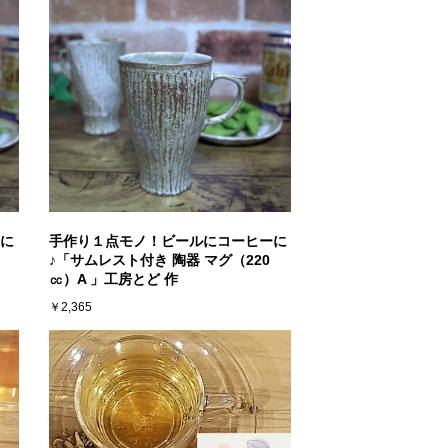
に
手作り１点モノ！ビールにコーヒーに
♪「サムレスト付き 陶器 マグ（220
㏄）A 」工房とど 作
￥2,365