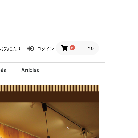
0
￥0
お気に入り
ログイン
ods
Articles
リーズ
炉
グッズ
画集／絵本
名刺／カード入れ
扇子／ペンケース
ポーチ
巾着
作家紹介
１２星座ハーブティ
ハーブと暮らす
アートと暮らす
商品紹介
Voices