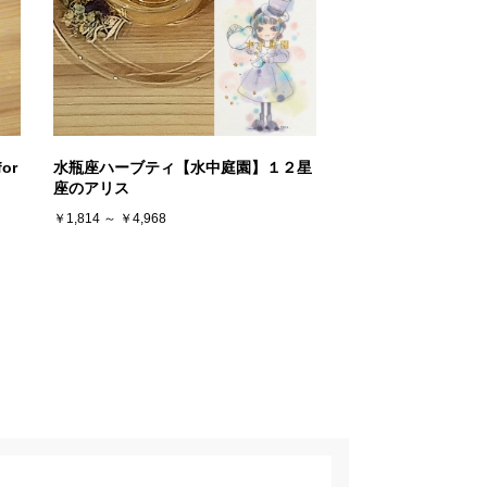
or
水瓶座ハーブティ【水中庭園】１２星
座のアリス
￥1,814 ～ ￥4,968