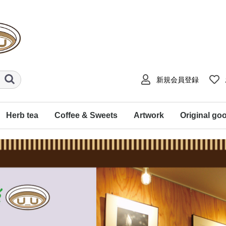
新規会員登録
Herb tea
Coffee & Sweets
Artwork
Original go
１２星座ハーブティ
音楽コラボティ
【水中庭園】コラボティ
「藤木晴行」写真コラボ
飲むヨガ ～フローティ～
'ことのは’ のかほり
なりたい氣分ブレンド
なりたい氣分セット
dessinハーブティ
シングルハーブティ
スイーツ
コーヒー
藤木晴行（モノクロ写
【水中庭園】イラスト
Kimono Tango（着物リ
インテリアアート
デスクトップアート
工房とど（陶芸作品）
ユースフルアート
トートバック
ミニチュアシ
サーモボトル
ハーブティ香
ティ
真）
メイク）