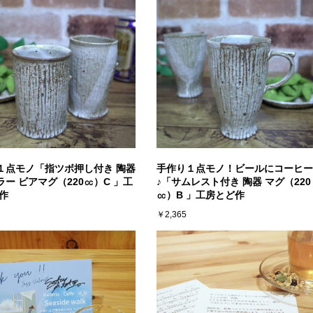
１点モノ「指ツボ押し付き 陶器
手作り１点モノ！ビールにコーヒー
ー ビアマグ（220㏄）C 」工
♪「サムレスト付き 陶器 マグ（220
作
㏄）B 」工房とど作
￥2,365